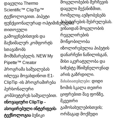
მოცულობების შერჩევის
დაცულია Thermo
დაცული მექანიზმით,
Scientific™ ClipTip™
რომელიც აუმჯობესებს
ტექნოლოგიით. პიპეტი
პიპეტირების შესრულებას.
ფუნქციონალურად ოპტიმიზებულია
ვინაიდან მოცულობის
თითოეული
რეგულირების
გამოყენებისთვის და
მოწყობილობა
მაქსიმალურ კომფორტს
იზოლირებულია პიპეტის
სთავაზობს
დანარჩენი ნაწილისგან,
მომხმარებელს.
NEW My
მისი აკურატულობა და
Pipette™ Creator
სიზუსტე მნიშვნელოვნად
პროგრამა საშუალებას
არის გაზრდილი.
იძლევა მოვახდინოთ E1-
დიდი
მახასიათებლები:
ClipTip -ის პროგრამირება
ზომის სკალა თეთრი
პერსონალური
ციფრებით შავ ფონზე,
კომპიუტერუს საშუალებით.
მკვეთრი
ინოვაციური ClipTip -
გამოსახულებისთვის;
ასოცირებული ინტერფეის-
ორმაგად მოქმედი
ტექნოლოგია
ბუნიკი