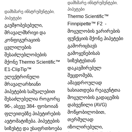
დამხმარე ინსტრუმენტები
,
პიპეტები
დამხმარე ინსტრუმენტები
,
Thermo Scientific™
პიპეტები
Finnpipette™ F2 -
გაუმჯობესებული,
მოცულობის ვარირების
მრავალმხრივი და
ფუნქციის მქონე პიპეტები
კონფიგურაციის
გამორიცხავს
ცვლილების
გამოყენებისას
შესაძლებლობების
სიზუსტესთან
მქონე
Thermo Scientific™
დაკავშირებულ
E1-ClipTip™
შეცდომებს,
ელექტრონული
ამავდროულად
მრავალარხიანი
ხასიათდება რეაგენტთა
პიპეტების საშუალებით
მოცულობის გადაცემის
შესაძლებელია როგორც
დახვეწილი (AVG)
96-, ასევე 384- ფოსოიან
მოწყობილობით,
ფლეითებზე პიპეტირების
თერმულად
ავტომატიზება.
პიპეტების
იზოლირებული,
სიზუსტე და უსაფრთხოება