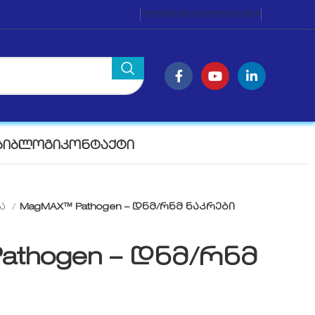
ᲛᲝᲒᲕᲬᲔᲠᲔᲗ
ᲙᲝᲜᲢᲐᲥᲢᲘ
ᲑᲘ
ᲑᲚᲝᲒᲘ
ᲙᲝᲜᲢᲐᲥᲢᲘ
ლა
MagMAX™ Pathogen – დნმ/რნმ ნაკრები
athogen – დნმ/რნმ