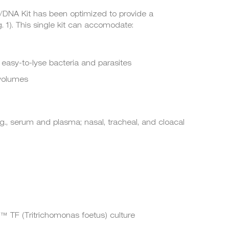
A Kit has been optimized to provide a
ig. 1). This single kit can accomodate:
d easy-to-lyse bacteria and parasites
volumes
g., serum and plasma; nasal, tracheal, and cloacal
 TF (Tritrichomonas foetus) culture