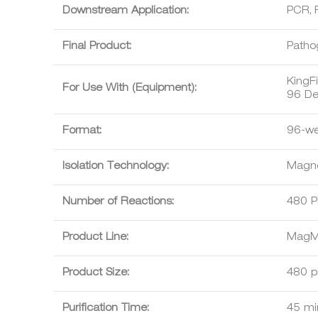
Downstream Application:
PCR, 
Final Product:
Patho
KingF
For Use With (Equipment):
96 De
Format:
96-wel
Isolation Technology:
Magne
Number of Reactions:
480 P
Product Line:
Mag
Product Size:
480 p
Purification Time:
45 mi