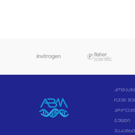
Th
გამიოყენება Ion S5 და Ion S5
Isolat
XL სექვენირების
viral
სისტემებთან კომპლექტში.
sample
Ion 540 ჩიპის გამოყენებით
sampl
ელექტრონულად ხდება
acids
თითოეული ნუკლეოტიდის
id
ჩართვის დეტექცია
applic
პოლიმერიზაციისას,
vers
ფლუორესცენტული
the
M
სიგნალის გარეშე. ოპტიკაზე
Isolat
ორიენტირებული დეტექციის
magnet
სისტემის თავიდან აცილება
Mag
შემდეგი თაობის
ben
კომპან
სექვენირების ტექნოლოგიას
tech
ანიჭებს სისწრაფეს და
ჩვენ შე
Beads
ამცირებს მის ფასს. ამ
than gl
პროექტ
შემთხვევაში, 200 bp სიგრძის
highe
ნუკლეოტიდური
გუნდი
yields.
თანმიმდევრობის სექვენირების
are n
ვაკანსი
დრო 2.5 საათზე ნაკლებია.