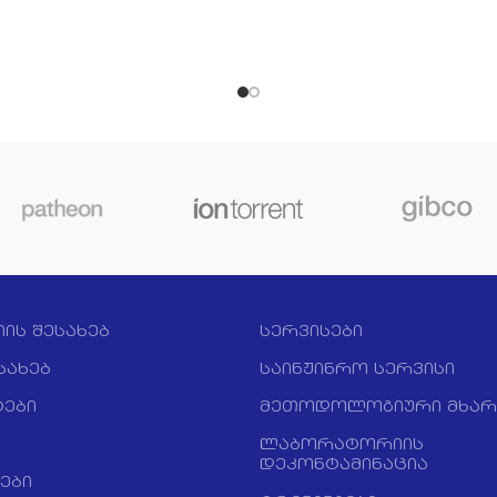
e MagMAX-96 Viral RNA
per package.
ion Kit is for the isolation of
 RNA and DNA from diverse
 types (e.g., environmental
es and biofluids). Nucleic
 purified using this kit are
eal for PCR and RT-PCR
ations. For a NVSL-validated
ion of this kit, please see
agMAX-96 AI⁄ND Viral RNA
ion Kit
.
Benefits of MagMAX
ic bead-based purification:
netic beads offer many
efits compared to other
იის შესახებ
სერვისები
nologies for isolating RNA.
სახებ
საინჟინრო სერვისი
 bind RNA more efficiently
ass fiber filters, resulting in
ები
მეთოდოლოგიური მხარ
r and more consistent RNA
ლაბორატორიის
 Additionally, because filters
დეკონტამინაცია
ot used, there is no risk of
ები