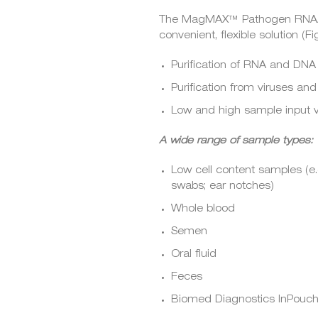
The MagMAX™ Pathogen RNA/DN
convenient, flexible solution (F
Purification of RNA and DNA
Purification from viruses an
Low and high sample input 
A wide range of sample types:
Low cell content samples (e.
swabs; ear notches)
Whole blood
Semen
Oral fluid
Feces
Biomed Diagnostics InPouch™