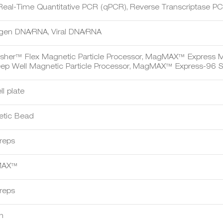
Real-Time Quantitative PCR (qPCR), Reverse Transcriptase P
gen DNA⁄RNA, Viral DNA⁄RNA
isher™ Flex Magnetic Particle Processor, MagMAX™ Express 
ep Well Magnetic Particle Processor, MagMAX™ Express-96 St
l plate
tic Bead
reps
MAX™
reps
n