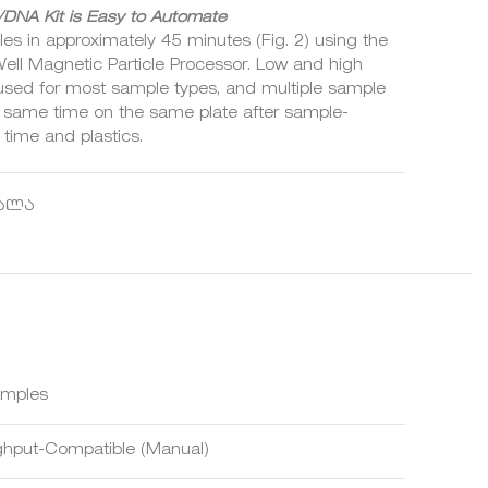
NA Kit is Easy to Automate
s in approximately 45 minutes (Fig. 2) using the
 Magnetic Particle Processor. Low and high
sed for most sample types, and multiple sample
 same time on the same plate after sample-
 time and plastics.
სალა
Samples
ghput-Compatible (Manual)