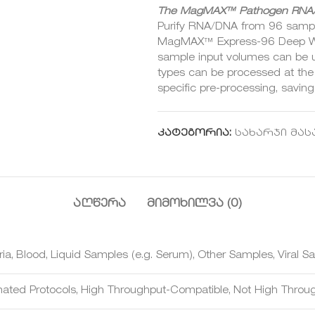
The MagMAX™ Pathogen RNA/D
Purify RNA/DNA from 96 sample
MagMAX™ Express-96 Deep Well
sample input volumes can be u
types can be processed at the
specific pre-processing, saving
კატეგორია:
სახარჯი მა
ᲐᲦᲬᲔᲠᲐ
ᲛᲘᲛᲝᲮᲘᲚᲕᲐ (0)
ia, Blood, Liquid Samples (e.g. Serum), Other Samples, Viral 
ated Protocols, High Throughput-Compatible, Not High Throu