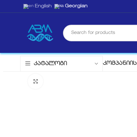
English
Georgian
ᲙᲝᲛᲞᲐᲜᲘᲘᲡ
ᲙᲐᲢᲐᲚᲝᲒᲘ
Click to enlarge