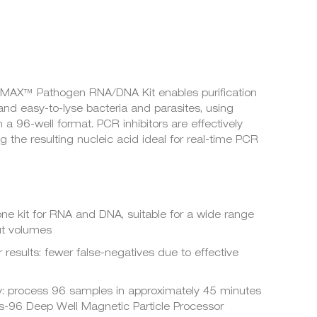
MAX™ Pathogen RNA/DNA Kit enables purification
nd easy-to-lyse bacteria and parasites, using
 a 96-well format. PCR inhibitors are effectively
 the resulting nucleic acid ideal for real-time PCR
 one kit for RNA and DNA, suitable for a wide range
ut volumes
 results: fewer false-negatives due to effective
y: process 96 samples in approximately 45 minutes
96 Deep Well Magnetic Particle Processor