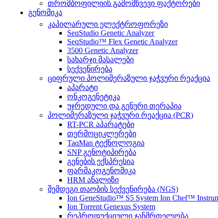
თრომბოფილიის გამომწვევი ფაქტორები
გენომიკა
კაპილარული ელექტროფორეზი
SeqStudio Genetic Analyzer
SeqStudio™ Flex Genetic Analyzer
3500 Genetic Analyzer
სახარჯი მასალები
სექვენირება
ციფრული პოლიმერაზული ჯაჭვური რეაქცია
აპარატი
ონკოგენეტიკა
უჯრედული და გენური თერაპია
პოლიმერაზული ჯაჭვური რეაქცია (PCR)
RT-PCR აპარატები
თერმოციკლერები
TaqMan ტექნოლოგია
SNP გენოტიპირება
გენების ექსპრესია
ფარმაკოგენომიკა
HRM ანალიზი
შემდეგი თაობის სექვენირება (NGS)
Ion GeneStudio™ S5 System Ion Chef™ Instru
Ion Torrent Genexus System
რეპროდუქციული ჯანმრთელობა