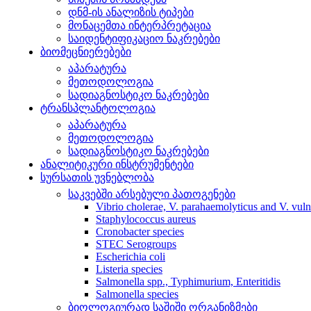
დნმ-ის ანალიზის ტიპები
მონაცემთა ინტერპრეტაცია
საიდენტიფიკაციო ნაკრებები
ბიომეცნიერებები
აპარატურა
მეთოდოლოგია
სადიაგნოსტიკო ნაკრებები
ტრანსპლანტოლოგია
აპარატურა
მეთოდოლოგია
სადიაგნოსტიკო ნაკრებები
ანალიტიკური ინსტრუმენტები
სურსათის უვნებლობა
საკვებში არსებული პათოგენები
Vibrio cholerae, V. parahaemolyticus and V. vuln
Staphylococcus aureus
Cronobacter species
STEC Serogroups
Escherichia coli
Listeria species
Salmonella spp., Typhimurium, Enteritidis
Salmonella species
ბიოლოგიურად საშიში ორგანიზმები