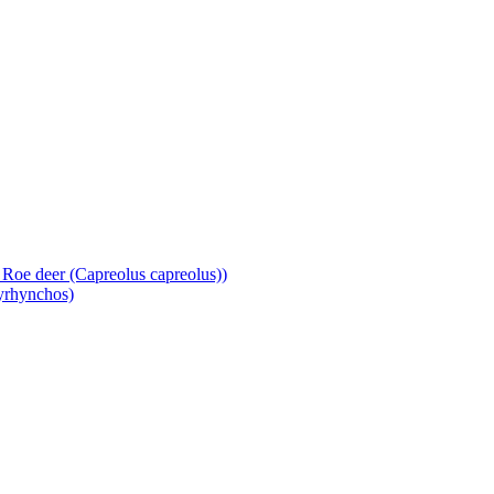
d Roe deer (Capreolus capreolus))
tyrhynchos)