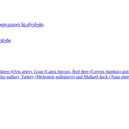
ფიკაციო ნაკრებები
ებები
Sheep (Ovis aries), Goat (Capra hircus), Red deer (Cervus elaphus) an
llus gallus), Turkey (Meleagris gallopavo) and Mallard duck (Anas pla