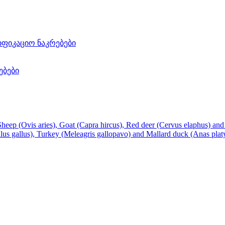
ფიკაციო ნაკრებები
ებები
Sheep (Ovis aries), Goat (Capra hircus), Red deer (Cervus elaphus) an
llus gallus), Turkey (Meleagris gallopavo) and Mallard duck (Anas pla