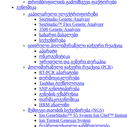
თრომბოფილიის გამომწვევი ფაქტორები
გენომიკა
კაპილარული ელექტროფორეზი
SeqStudio Genetic Analyzer
SeqStudio™ Flex Genetic Analyzer
3500 Genetic Analyzer
სახარჯი მასალები
სექვენირება
ციფრული პოლიმერაზული ჯაჭვური რეაქცია
აპარატი
ონკოგენეტიკა
უჯრედული და გენური თერაპია
პოლიმერაზული ჯაჭვური რეაქცია (PCR)
RT-PCR აპარატები
თერმოციკლერები
TaqMan ტექნოლოგია
SNP გენოტიპირება
გენების ექსპრესია
ფარმაკოგენომიკა
HRM ანალიზი
შემდეგი თაობის სექვენირება (NGS)
Ion GeneStudio™ S5 System Ion Chef™ Instru
Ion Torrent Genexus System
რეპროდუქციული ჯანმრთელობა