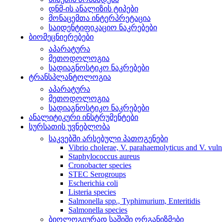
დნმ-ის ანალიზის ტიპები
მონაცემთა ინტერპრეტაცია
საიდენტიფიკაციო ნაკრებები
ბიომეცნიერებები
აპარატურა
მეთოდოლოგია
სადიაგნოსტიკო ნაკრებები
ტრანსპლანტოლოგია
აპარატურა
მეთოდოლოგია
სადიაგნოსტიკო ნაკრებები
ანალიტიკური ინსტრუმენტები
სურსათის უვნებლობა
საკვებში არსებული პათოგენები
Vibrio cholerae, V. parahaemolyticus and V. vuln
Staphylococcus aureus
Cronobacter species
STEC Serogroups
Escherichia coli
Listeria species
Salmonella spp., Typhimurium, Enteritidis
Salmonella species
ბიოლოგიურად საშიში ორგანიზმები