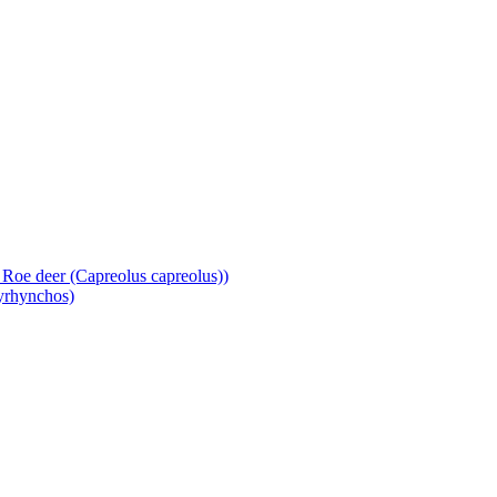
d Roe deer (Capreolus capreolus))
tyrhynchos)