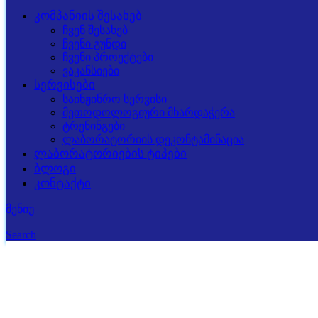
კომპანიის შესახებ
ჩვენ შესახებ
ჩვენი გუნდი
ჩვენი პროექტები
ვაკანსიები
სერვისები
საინჟინრო სერვისი
მეთოდოლოგიური მხარდაჭერა
ტრენინგები
ლაბორატორიის დეკონტამინაცია
ლაბორატორიების ტიპები
ბლოგი
კონტაქტი
მენიუ
Search