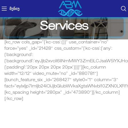
ᲛᲔᲜᲘᲣ
Services
[kc_row cols_gap=”{`kc-css`:{}}” use_container=”no”
force=”yes” _id=”21428″ css_custom=”{`kc-css`:{`any`:
{`background`:
{`background|`:`eyJjb2xvciI6IiNmMWY3ZmEiLCJsaW5lYXJ
{`padding|`:`20px 20px 20px 20px`}}}}”][kc_column
width=”12/12″ video_mute=”no” _id=”880781″]
[bunch_feature_six _id=”268427″ style0=”1″ column=”3″
fact=”eyIxIjp7Imljb24iOiJjbGlubWVkaXgtaWNvbi10ZX
[kc_spacing height=”280px” _id=”473890″][/kc_column]
[/kc_row]