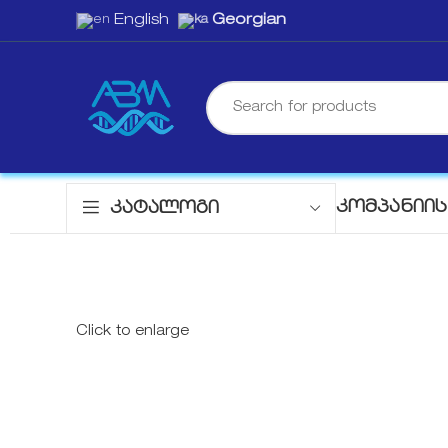
English
Georgian
ᲙᲝᲛᲞᲐᲜᲘᲘᲡ
ᲙᲐᲢᲐᲚᲝᲒᲘ
Click to enlarge