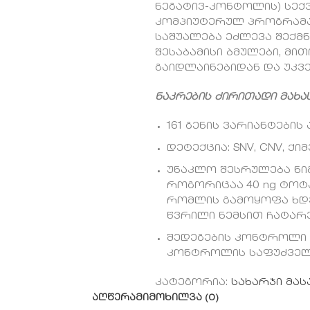
ნეგატივ-კონტოლის) სექვ
კომპიუტერულ პროგრამა
საშუალება ეძლევა შექმ
შესაბამისი ბმულები, მ
გაიდლაინებიდან და უკვ
ნაკრების ძირითადი მახა
161 გენის ვარიანტების 
დეტექცია: SNV, CNV, ქ
უნაკლო შესრულება ნი
როგორიცაა 40 ng ტოტა
რომლის გამოყოფა ხდებ
წვრილი ნემსით ჩატარ
შედეგების კონტროლი
კონტროლის საფუძველ
კატეგორია:
სახარჯი მა
ᲐᲦᲬᲔᲠᲐ
ᲛᲘᲛᲝᲮᲘᲚᲕᲐ (0)