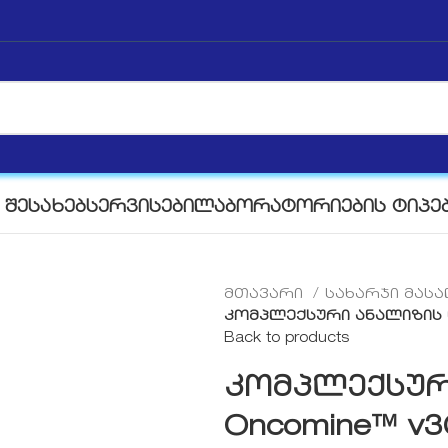
 ᲨᲔᲡᲐᲮᲔᲑ
ᲡᲔᲠᲕᲘᲡᲔᲑᲘ
ᲚᲐᲑᲝᲠᲐᲢᲝᲠᲘᲔᲑᲘᲡ ᲢᲘᲞᲔ
მთავარი
სახარჯი მას
კომპლექსური ანალიზის ნ
Back to products
კომპლექსურ
Oncomine™ v3