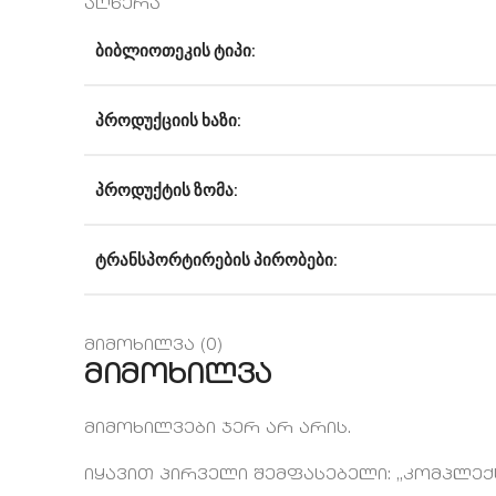
აღწერა
ᲑᲘᲑᲚᲘᲝᲗᲔᲙᲘᲡ ᲢᲘᲞᲘ:
ᲞᲠᲝᲓᲣᲥᲪᲘᲘᲡ ᲮᲐᲖᲘ:
ᲞᲠᲝᲓᲣᲥᲢᲘᲡ ᲖᲝᲛᲐ:
ᲢᲠᲐᲜᲡᲞᲝᲠᲢᲘᲠᲔᲑᲘᲡ ᲞᲘᲠᲝᲑᲔᲑᲘ:
მიმოხილვა (0)
მიმოხილვა
მიმოხილვები ჯერ არ არის.
იყავით პირველი შემფასებელი: „კომპლექ