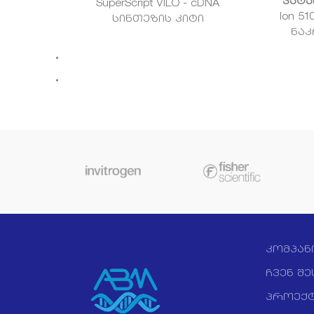
კატა
SuperScript VILO - cDNA
Ion 51
სინთეზის კიტი
ნაკ
შექმნილია cDNA - ს (კოპი
რ
დნმ) პირველი ჯაჭვის
ინიცი
სინთეზისთვის ორ
იძლე
ეტაპიანი პჯრ რეაქციისას
რეალურ დროში. კიტი 2-
ავ
ტუბის ფორმატით
მოიცავს VILO-სარეაქციო
მო
მიქსს და ფერმენტებს,
სიგრძ
რომლებიც ცალკე ტუბშია
შემთ
მოთავსებული. ფერმენტების
აზოტ
მიქსი შეიცავს SuperScript III-
რევერსპტრანსკრიპტაზას (RT),
ხორცი
გენეტიკური ინჟინერიით
მიღებულ MMLV RT-ს,
კომპან
რომელსაც არ გააჩნია RNase
სა
H აქტივობა და ახასიათებს
ჩვენ შე
520/I
გაუმჯობესებული
თერმოსტაბილურობა,
პროექტ
გამოყ
რაც cDNA-ს სინთეზის მაღალ