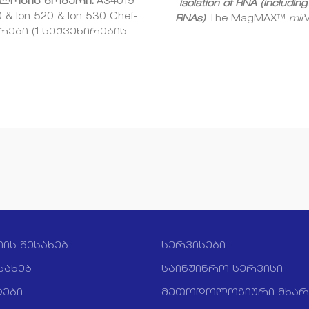
ლოგის ნომერი:
A34019
isolation of RNA (including
0 & Ion 520 & Ion 530 Chef-
RNAs)
The MagMAX™
mir
რები (1 სექვენირების
Total RNA Isolation Kit is d
ეაქცია თითოეული
for isolation of total RNA, i
ალიზაციისას) საშუალებას
small RNAs such as micr
ვა ნიმუშის მომზადება
from a wide variety of s
განხორციელდეს
types. The kit uses Ma
ტომატურად. Ion Chef
magnetic-bead technol
სისტემით
enabling reproducible reco
მზადებული რიდების
high-quality RNA that is suit
ე აღნიშნული ნაკრების
a broad range of applicat
ხვევაში შეადგენს 400
including TaqMan™ mi
ოვან ფუძეს, რომელთა
Detection Assays. The ma
სექვენირება
bead–based purification f
ელდება Ion S5 ან Ion S5
allows you to easily scale
XL სექვენირების
processing 6 to 96 sampl
პლატფორმების
იის შესახებ
სერვისები
once when used with 
შუალებით. Ion 510/Ion
KingFisher™ Duo Prime
სახებ
საინჟინრო სერვისი
on 530 ნაკრები მოიცავს
KingFisher™ Flex Magnetic P
ერთჯერადი
Processor. Alternatively, s
ები
მეთოდოლოგიური მხარ
ენებისთვის წიანასწარ
can be processed manuall