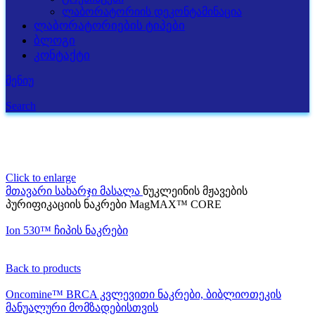
ლაბორატორიის დეკონტამინაცია
ლაბორატორიების ტიპები
ბლოგი
კონტაქტი
მენიუ
Search
Click to enlarge
მთავარი
სახარჯი მასალა
ნუკლეინის მჟავების
პურიფიკაციის ნაკრები MagMAX™ CORE
Ion 530™ ჩიპის ნაკრები
Back to products
Oncomine™ BRCA კვლევითი ნაკრები, ბიბლიოთეკის
მანუალური მომზადებისთვის