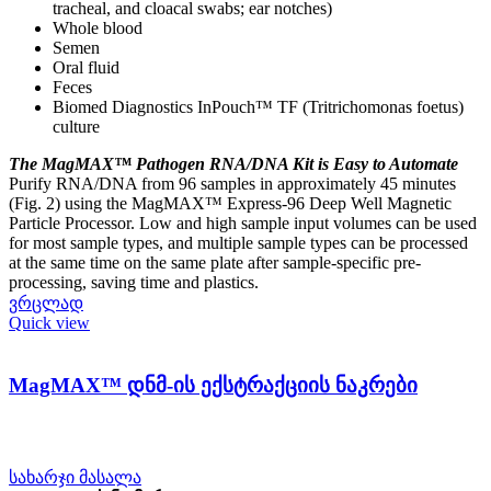
tracheal, and cloacal swabs; ear notches)
Whole blood
Semen
Oral fluid
Feces
Biomed Diagnostics InPouch™ TF (Tritrichomonas foetus)
culture
The MagMAX™ Pathogen RNA/DNA Kit is Easy to Automate
Purify RNA/DNA from 96 samples in approximately 45 minutes
(Fig. 2) using the MagMAX™ Express-96 Deep Well Magnetic
Particle Processor. Low and high sample input volumes can be used
for most sample types, and multiple sample types can be processed
at the same time on the same plate after sample-specific pre-
processing, saving time and plastics.
ვრცლად
Quick view
MagMAX™ დნმ-ის ექსტრაქციის ნაკრები
სახარჯი მასალა