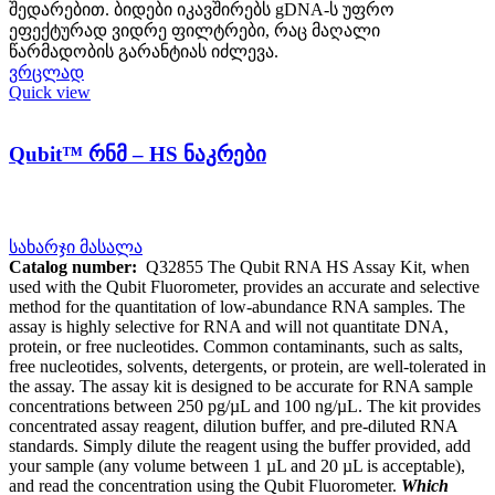
შედარებით. ბიდები იკავშირებს gDNA-ს უფრო
ეფექტურად ვიდრე ფილტრები, რაც მაღალი
წარმადობის გარანტიას იძლევა.
ვრცლად
Quick view
Qubit™ რნმ – HS ნაკრები
სახარჯი მასალა
Catalog number:
Q32855 The Qubit RNA HS Assay Kit, when
used with the Qubit Fluorometer, provides an accurate and selective
method for the quantitation of low-abundance RNA samples. The
assay is highly selective for RNA and will not quantitate DNA,
protein, or free nucleotides. Common contaminants, such as salts,
free nucleotides, solvents, detergents, or protein, are well-tolerated in
the assay. The assay kit is designed to be accurate for RNA sample
concentrations between 250 pg/µL and 100 ng/µL. The kit provides
concentrated assay reagent, dilution buffer, and pre-diluted RNA
standards. Simply dilute the reagent using the buffer provided, add
your sample (any volume between 1 µL and 20 µL is acceptable),
and read the concentration using the Qubit Fluorometer.
Which