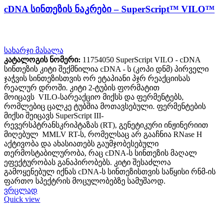
cDNA სინთეზის ნაკრები – SuperScript™ VILO™
სახარჯი მასალა
კატალოგის ნომერი:
11754050 SuperScript VILO - cDNA
სინთეზის კიტი შექმნილია cDNA - ს (კოპი დნმ) პირველი
ჯაჭვის სინთეზისთვის ორ ეტაპიანი პჯრ რეაქციისას
რეალურ დროში. კიტი 2-ტუბის ფორმატით
მოიცავს VILO-სარეაქციო მიქსს და ფერმენტებს,
რომლებიც ცალკე ტუბშია მოთავსებული. ფერმენტების
მიქსი შეიცავს SuperScript III-
რევერსპტრანსკრიპტაზას (RT), გენეტიკური ინჟინერიით
მიღებულ MMLV RT-ს, რომელსაც არ გააჩნია RNase H
აქტივობა და ახასიათებს გაუმჯობესებული
თერმოსტაბილურობა, რაც cDNA-ს სინთეზის მაღალ
ეფექტურობას განაპირობებს. კიტი შესაძლოა
გამოყენებულ იქნას cDNA-ს სინთეზისთვის საწყისი რნმ-ის
ფართო სპექტრის მოცულობებზე სამუშაოდ.
ვრცლად
Quick view