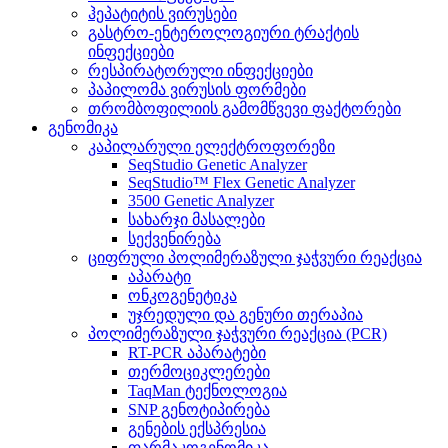
ჰეპატიტის ვირუსები
გასტრო-ენტეროლოგიური ტრაქტის
ინფექციები
რესპირატორული ინფექციები
პაპილომა ვირუსის ფორმები
თრომბოფილიის გამომწვევი ფაქტორები
გენომიკა
კაპილარული ელექტროფორეზი
SeqStudio Genetic Analyzer
SeqStudio™ Flex Genetic Analyzer
3500 Genetic Analyzer
სახარჯი მასალები
სექვენირება
ციფრული პოლიმერაზული ჯაჭვური რეაქცია
აპარატი
ონკოგენეტიკა
უჯრედული და გენური თერაპია
პოლიმერაზული ჯაჭვური რეაქცია (PCR)
RT-PCR აპარატები
თერმოციკლერები
TaqMan ტექნოლოგია
SNP გენოტიპირება
გენების ექსპრესია
ფარმაკოგენომიკა